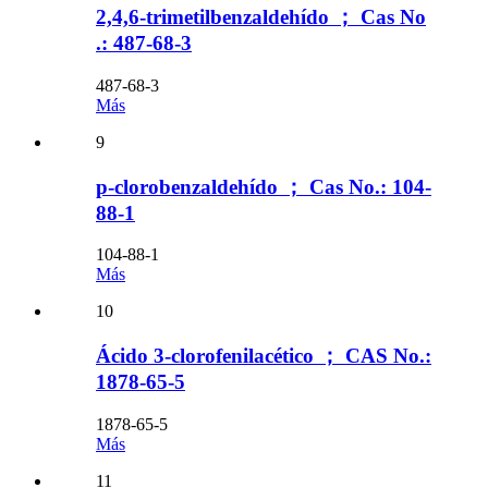
2,4,6-trimetilbenzaldehído ； Cas No
.: 487-68-3
487-68-3
Más
9
p-clorobenzaldehído ； Cas No.: 104-
88-1
104-88-1
Más
10
Ácido 3-clorofenilacético ； CAS No.:
1878-65-5
1878-65-5
Más
11