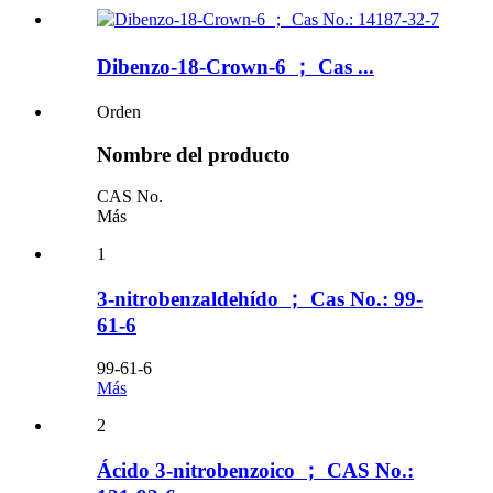
Dibenzo-18-Crown-6 ； Cas ...
Orden
Nombre del producto
CAS No.
Más
1
3-nitrobenzaldehído ； Cas No.: 99-
61-6
99-61-6
Más
2
Ácido 3-nitrobenzoico ； CAS No.: