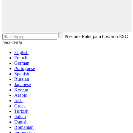
Presione Enter para buscar o ESC
para cerrar
English
French
German
Portuguese
Spanish
Russian
Japanese
Korean
Arabic
Irish
Greek
Turkish
Italian
Danish
Romanian
Indonesian