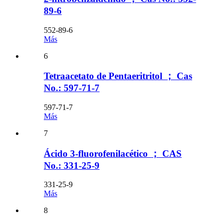
89-6
552-89-6
Más
6
Tetraacetato de Pentaeritritol ； Cas
No.: 597-71-7
597-71-7
Más
7
Ácido 3-fluorofenilacético ； CAS
No.: 331-25-9
331-25-9
Más
8