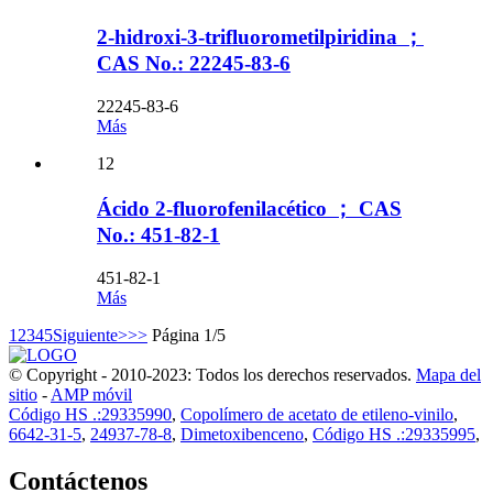
2-hidroxi-3-trifluorometilpiridina ；
CAS No.: 22245-83-6
22245-83-6
Más
12
Ácido 2-fluorofenilacético ； CAS
No.: 451-82-1
451-82-1
Más
1
2
3
4
5
Siguiente>
>>
Página 1/5
© Copyright - 2010-2023: Todos los derechos reservados.
Mapa del
sitio
-
AMP móvil
Código HS .:29335990
,
Copolímero de acetato de etileno-vinilo
,
6642-31-5
,
24937-78-8
,
Dimetoxibenceno
,
Código HS .:29335995
,
Contáctenos